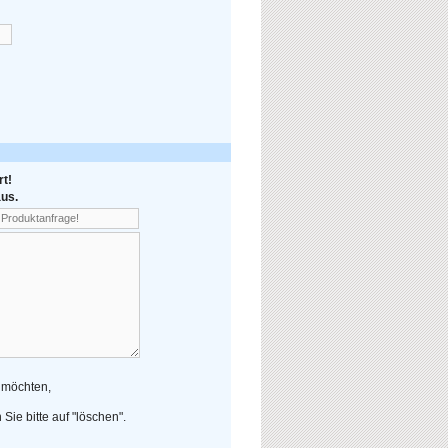
t!
us.
 möchten,
Sie bitte auf "löschen".