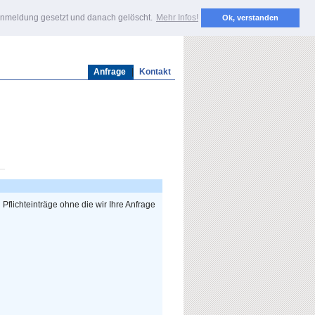
DE
 Anmeldung gesetzt und danach gelöscht.
Mehr Infos!
Ok, verstanden
Anfrage
|
Kontakt
Pflichteinträge ohne die wir Ihre Anfrage